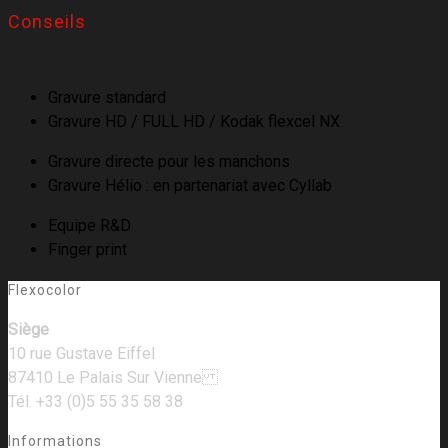
Conseils
Gravure standard
Gravure HD / FULL HD / Kodak flexcel NX
Gravure directe pour les manchons
Gravure Hélio : en partenariat avec Cyllab
Equipe R&D
Finger print
Flexocolor
Siège
10 rue Gustave Eiffel
87410 Le Palais Sur Vienne
Tél. +33 (0)5 55 35 58 38
Informations