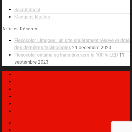
Recrutement
Mentions légales
Articles Récents
Flexocolor Limoges : un site entièrement rénové et doté
des dernières technologies
21 décembre 2023
Flexocolor entame sa transition vers le 100 % LED
11
septembre 2023
Services
Références
Société
Nos engagements RSE
Actus
Contact