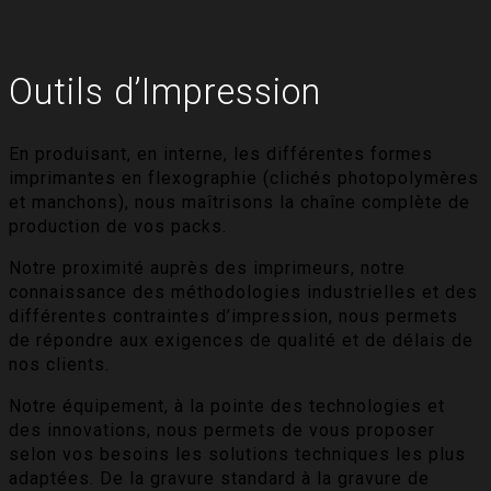
Outils d’Impression
En produisant, en interne, les différentes formes
imprimantes en flexographie (clichés photopolymères
et manchons), nous maîtrisons la chaîne complète de
production de vos packs.
Notre proximité auprès des imprimeurs, notre
connaissance des méthodologies industrielles et des
différentes contraintes d’impression, nous permets
de répondre aux exigences de qualité et de délais de
nos clients.
Notre équipement, à la pointe des technologies et
des innovations, nous permets de vous proposer
selon vos besoins les solutions techniques les plus
adaptées. De la gravure standard à la gravure de